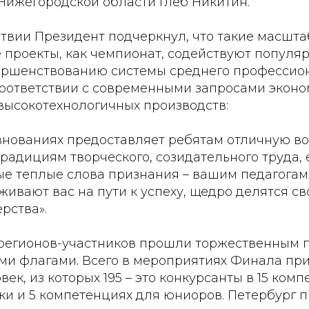
Нижегородской области Глеб Никитин.
твии Президент подчеркнул, что такие масшта
 проекты, как чемпионат, содействуют популя
ершенствованию системы среднего профессио
соответствии с современными запросами эконо
высокотехнологичных производств:
евнованиях предоставляет ребятам отличную в
радициям творческого, созидательного труда, 
ые теплые слова признания – вашим педагогам
ивают вас на пути к успеху, щедро делятся с
рства».
регионов-участников прошли торжественным п
ими флагами. Всего в мероприятиях Финала при
век, из которых 195 – это конкурсанты в 15 ком
и и 5 компетенциях для юниоров. Петербург п