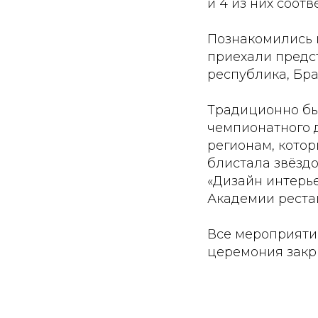
и 4 из них соотв
Познакомились 
приехали предст
республика, Бра
Традиционно бы
чемпионатного д
регионам, котор
блистала звёзд
«Дизайн интерье
Академии реста
Все мероприятия
церемония закр