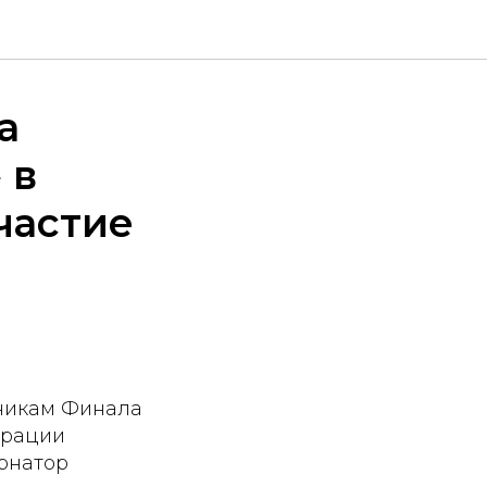
а
 в
частие
тникам Финала
ерации
рнатор