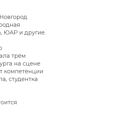
 Новгород
ародная
, ЮАР и другие.
о
пала трём
урга на сцене
нт компетенции
па, студентка
тоится