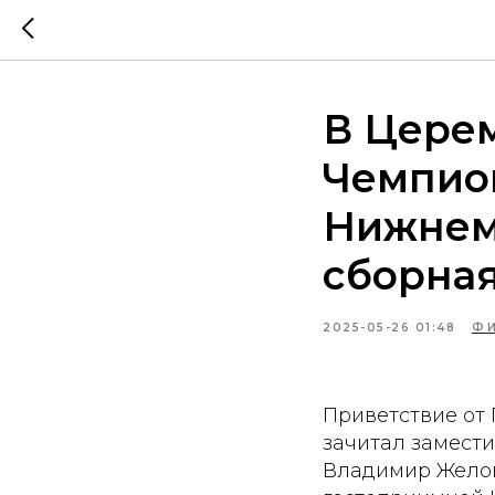
В Цере
Чемпио
Нижнем
сборная
2025-05-26 01:48
Ф
Приветствие от
зачитал замест
Владимир Желон