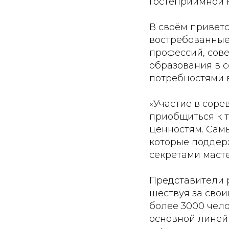
гостеприимной 
В своём приветс
востребованные
профессий, сов
образования в 
потребностями 
«Участие в сор
приобщиться к т
ценностям. Сам
которые поддерж
секретами масте
Представители 
шествуя за сво
более 3000 чело
основной линейк