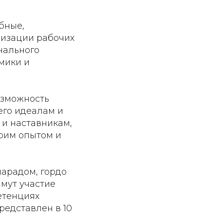
бные,
ризации рабочих
нального
мики и
озможность
его идеалам и
 и наставникам,
воим опытом и
арадом, гордо
мут участие
петенциях
редставлен в 10