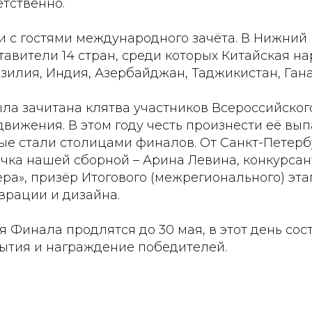
етственно.
и с гостями международного зачёта. В Нижний
авители 14 стран, среди которых Китайская н
зилия, Индия, Азербайджан, Таджикистан, Гана
ла зачитана клятва участников Всероссийског
вижения. В этом году честь произнести её вы
ые стали столицами финалов. От Санкт-Петерб
очка нашей сборной – Арина Левина, конкурса
ра», призёр Итогового (межрегионального) эта
врации и дизайна.
 Финала продлятся до 30 мая, в этот день сос
ытия и награждение победителей.