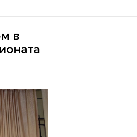
м в
ионата