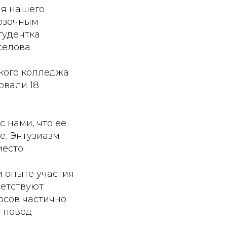
ля нашего
возочным
тудентка
селова.
кого колледжа
овали 18
 нами, что ее
е. Энтузиазм
есто.
м опыте участия
ветствуют
осов частично
ь повод