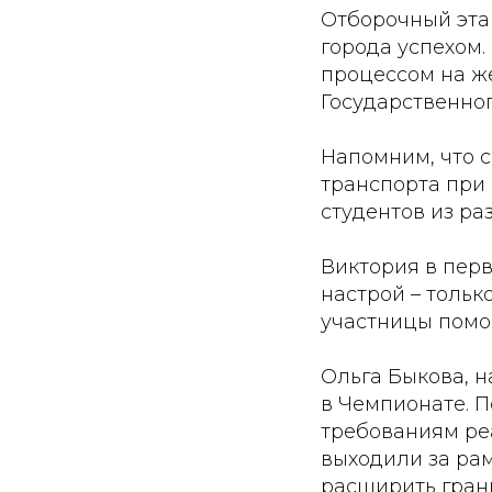
Отборочный эта
города успехом
процессом на ж
Государственно
Напомним, что 
транспорта при 
студентов из ра
Виктория в перв
настрой – тольк
участницы помог
Ольга Быкова, н
в Чемпионате. П
требованиям ре
выходили за рам
расширить гран