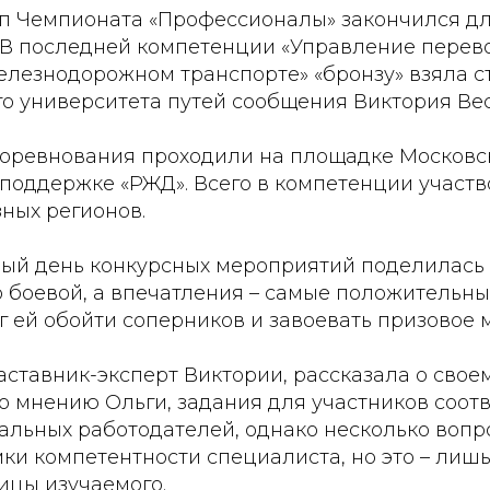
п Чемпионата «Профессионалы» закончился д
. В последней компетенции «Управление пере
елезнодорожном транспорте» «бронзу» взяла с
го университета путей сообщения Виктория Ве
соревнования проходили на площадке Московс
поддержке «РЖД». Всего в компетенции участв
зных регионов.
ый день конкурсных мероприятий поделилась с
о боевой, а впечатления – самые положительны
 ей обойти соперников и завоевать призовое м
аставник-эксперт Виктории, рассказала о свое
о мнению Ольги, задания для участников соот
альных работодателей, однако несколько вопр
ки компетентности специалиста, но это – лиш
ицы изучаемого.