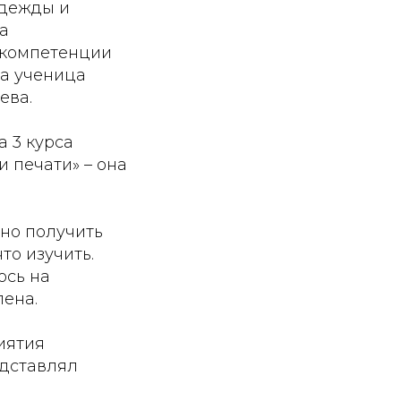
одежды и
а
В компетенции
ла ученица
ева.
 3 курса
 печати» – она
сно получить
то изучить.
ось на
лена.
иятия
едставлял