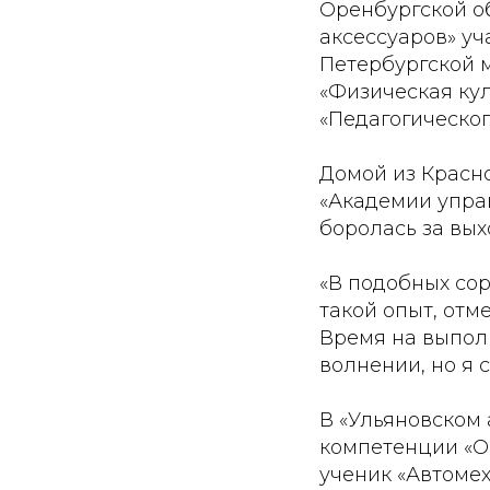
Оренбургской о
аксессуаров» у
Петербургской м
«Физическая кул
«Педагогическог
Домой из Красно
«Академии управ
боролась за вых
«В подобных со
такой опыт, отме
Время на выпол
волнении, но я
В «Ульяновском
компетенции «О
ученик «Автомех