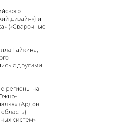
ийского
ий дизайн») и
а» («Сварочные
лла Гайкина,
ого
ись с другими
ие регионы на
(Южно-
ладка» (Ардон,
область),
нных систем»