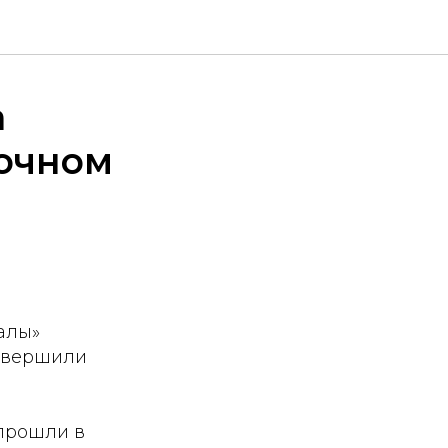
а
рочном
алы»
завершили
прошли в