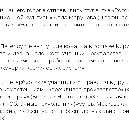
з нашего города отправились студентка «Росс
ционной культуры» Алла Марунова («Графическ
ров из «Электромашиностроительного колледж
Петербурге выступила команда в составе Кири
а и Ивана Полоцкого. Ученики «Государственн
эрокосмического приборостроения» соревновал
нженерии космических систем».
и петербургские участники отправятся в друг
о компетенциям «Бережливое производство» 
теринария» (Великий Новгород»), «Кирпичная к
), «Облачные технологии» (Реутов, Московская 
Казань) и «Эксплуатация беспилотных авиацио
к).