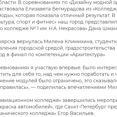
бласти. В соревнованиях по «Дизайну модной 
частвовала Елизавета Бегмурадова из «Колледж
оды», которая показала отличный результат. 
ьтура, спорт и фитнес» наш город представля
о колледже № 1 им. Н.А. Некрасова» Дана Шман
ярска вернулась Милена Климихина, студентка
ления городской средой, градостроительства и
од в финал по компетенции «Архитектура».
ревнованиях я участвую впервые. Было интере
тить для себя то, над чем нужно поработать и ч
нение модулей было ограничено, это сказывал
 справилась», — поделилась впечатлениями Ми
 авиационном колледже» завершились меропр
краска автомобилей», где Санкт-Петербург пр
анического колледжа» Егор Васильев.